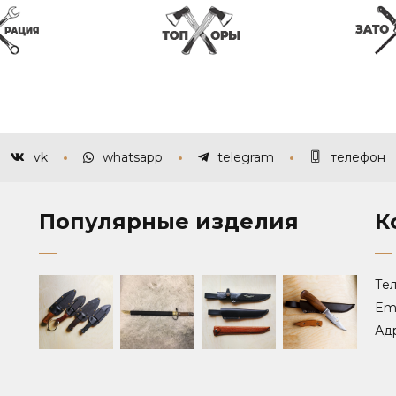
vk
whatsapp
telegram
телефон
Популярные изделия
К
Тел
Ema
Ад