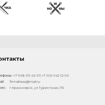
онтакты
ефоны :
+7 908 011-43-07
,
+7 902 942-12-90
il:
firmaklass@mail.ru
рес:
г.Красноярск, ул.Туристская, 115